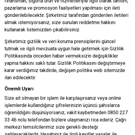
finansman, sigorta ürün ve hizmetleriyle ilgili olarak tanıtım,
pazarlama ve promosyon faaliyetleri yapılması için ileti
gönderilebilecektir. Şirketimiz tarafından gönderilen iletileri
almak istemiyorsanız, size sunulan reddetme hakkını
kullanarak listemizden çıkabilirsiniz.
Şirketimiz gizlilik ve veri koruma prensiplerini güncel
tutmak ve ilgili mevzuata uygun hale getirmek için Gizlilik
Politikasında önceden haber vermeksizin değişiklikler
yapma hakkını saklı tutar. Gizlilik Politikasını değiştirmeye
karar verdiğimiz takdirde, değişen politika web sitemizde
ilan edilecektir.
Önemli Uyarı
Size ait olmayan bir işlem ile karşılaşırsanız veya online
işlemlerde kullandığınız şifrelerinizin üçüncü şahıslarca
öğrenildiğini düşünüyorsanız, vakit kaybetmeden 0850 227
33 46 nolu telefondan bizlere ulaşmanızı rica ederiz. Çağrı
merkezi temsilcilerimiz size gerekli desteği
sağlayacaklardır. Hesabınız ile ilgili kayıtlar yasalar ile