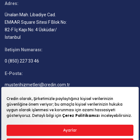
Adres:
Ünalan Mah. Libadiye Cad.
EMAAR Square Sitesi F Blok No:
82-F İç Kapı No: 4 Üsküdar/
İstanbul
İletişim Numarası:
0 (850) 227 33 46
E-Posta:
musterihizmetleri@credin.com.tr
BİZİ TAKİP EDİN