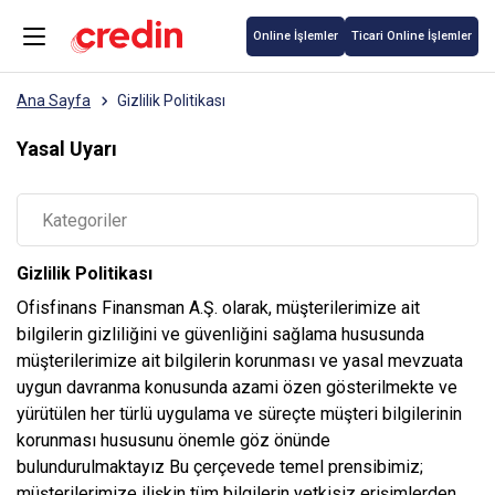
Online İşlemler
Ticari Online İşlemler
Ana Sayfa
Gizlilik Politikası
Yasal Uyarı
Kategoriler
Gizlilik Politikası
Ofisfinans Finansman A.Ş. olarak, müşterilerimize ait
bilgilerin gizliliğini ve güvenliğini sağlama hususunda
müşterilerimize ait bilgilerin korunması ve yasal mevzuata
uygun davranma konusunda azami özen gösterilmekte ve
yürütülen her türlü uygulama ve süreçte müşteri bilgilerinin
korunması hususunu önemle göz önünde
bulundurulmaktayız Bu çerçevede temel prensibimiz;
müşterilerimize ilişkin tüm bilgilerin yetkisiz erişimlerden,